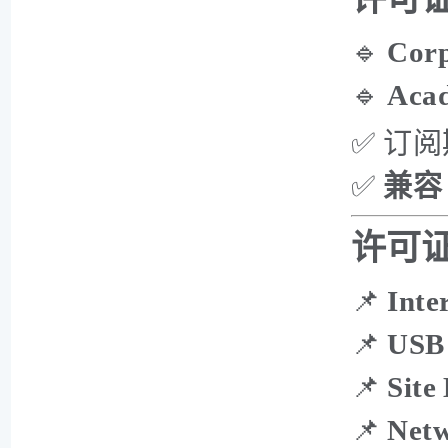
🔹
Corp
🔹
Acad
✅ 订
✅
兼容 
许可
📌
Inte
📌
USB
📌
Site
📌
Netw