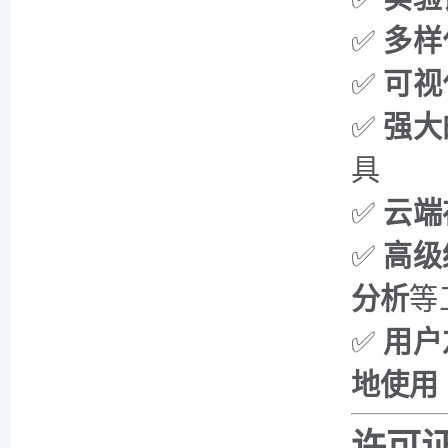
✅
多样
✅
可视
✅
强大
具
✅
云端
✅
高级
分析
等
✅
用户
地使用
许可