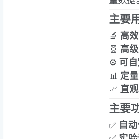
量数据
主要
🔬
高效
🧬
高级
⚙️
可自
📊
定量
📈
直观
主要
✅
自动
✅
实验