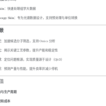
kin
：快速处理组学大数据
scopy Skin
：专为光谱数据设计，支持预处理与单位转换
景
发
：加速候选分子筛选，支持 Omics 分析
化
：揭示关键工艺参数，提升产能和稳定性
理
：定位问题根源，实现质量源于设计（QbD）
营
：预测产量与性能，提升良率并减少停机
值
验与生产周期
费和成本