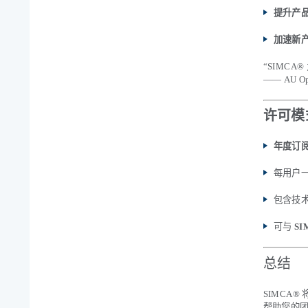
提升产
加速新
“SIMC
—— AU 
许可模
年度订阅许可
每用户
包含技
可与
SI
总结
SIMCA
帮助您的