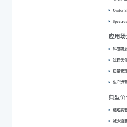
Omics S
Spectro
应用场
科研研
过程优
质量管
生产运
典型价
缩短实
减少浪