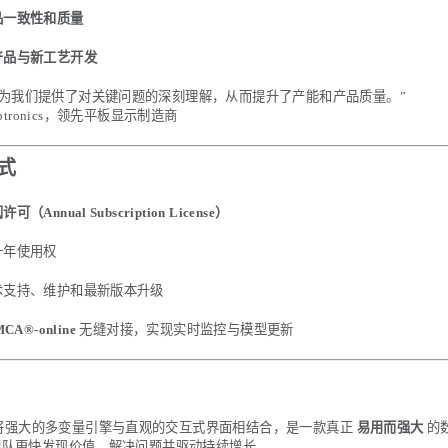
品一致性和质量
产品与新工艺开发
A® 为我们提供了对关键问题的深刻理解，从而提升了产能和产品质量。”
Optronics，领先平板显示制造商
式
（Annual Subscription License）
一年使用权
术支持、维护和最新版本升级
MCA®-online
无缝对接，实现实时监控与模型更新
® 将强大的多变量引擎与直观的交互式界面相结合，是一款真正
易用而强大
的
团队更快发现价值、解决问题并驱动持续增长。