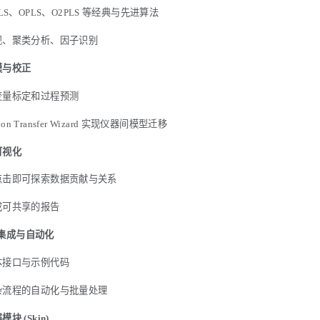
PLS、OPLS、O2PLS 等经典与先进算法
现、聚类分析、因子识别
模与校正
变量标定和过程预测
ation Transfer Wizard 实现仪器间模型迁移
可视化
点击即可探索数据贡献与关系
成可共享的报告
n 集成与自动化
本接口与示例代码
杂流程的自动化与批量处理
块 (Skin)