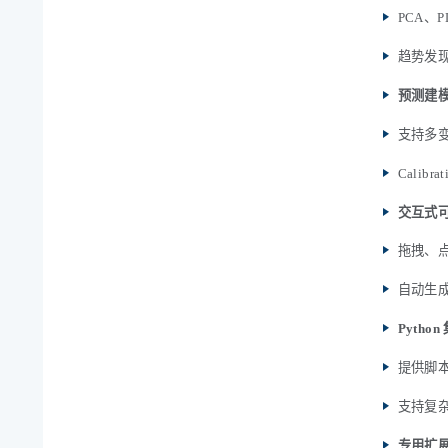
PCA、
趋势发
预测建
支持多
Calibr
交互式
拖拽、
自动生
Pytho
提供脚
支持复
专用扩展模