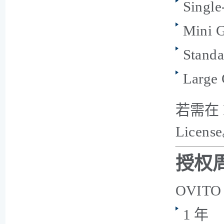
Single
Mini 
Stand
Large
若需在
Licens
授权
OVITO
1 年