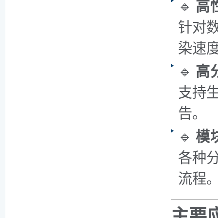
🔹
高
针对
染速
🔹
高
支持
告。
🔹
模
各种
流程
主要