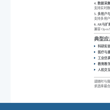
4. 数据
支持实时
5. 多用
支持多用
6. AR与
兼容 Op
典型应
科研实
医疗与
工业仿
教育教
人机交
请随时与
求选择最