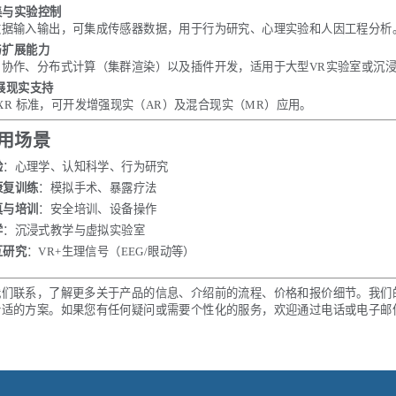
采集与实验控制
数据输入输出，可集成传感器数据，用于行为研究、心理实验和人因工程分析
户与扩展能力
户协作、分布式计算（集群渲染）以及插件开发，适用于大型VR实验室或沉
扩展现实支持
enXR 标准，可开发增强现实（AR）及混合现实（MR）应用。
用场景
验
：心理学、认知科学、行为研究
康复训练
：模拟手术、暴露疗法
真与培训
：安全培训、设备操作
学
：沉浸式教学与虚拟实验室
互研究
：VR+生理信号（EEG/眼动等）
我们联系，了解更多关于产品的信息、介绍前的流程、价格和报价细节。我们
合适的方案。如果您有任何疑问或需要个性化的服务，欢迎通过电话或电子邮