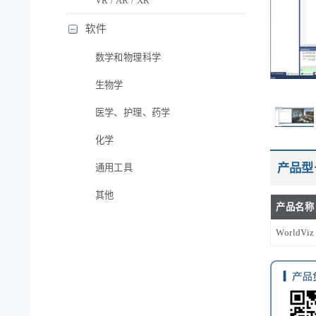
VR / AR / XR
软件
数学和物理科学
生物学
医学、护理、药学
化学
产品型
通用工具
其他
产品名称
WorldViz