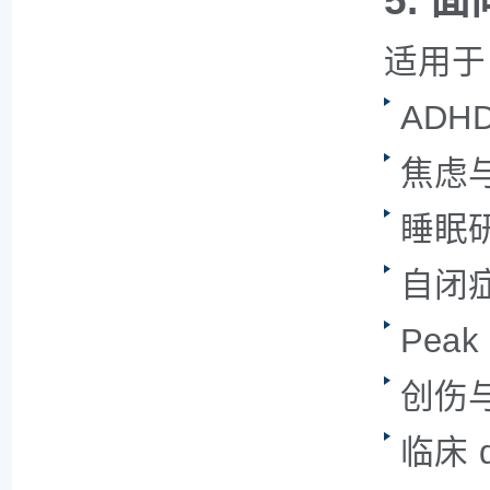
5. 面
适用于
ADH
焦虑
睡眠
自闭
Peak
创伤与
临床 q