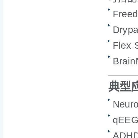
Freed
Drypa
Flex 
Bra
典型
Neur
qEE
ADH