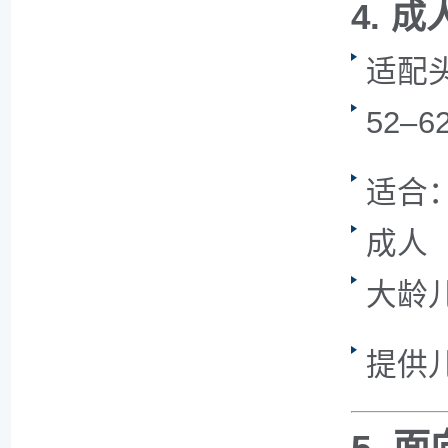
4. 
适配
52–6
适合
成人
大龄
提供儿童